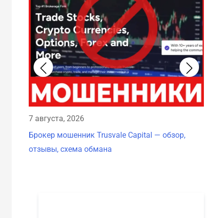
7 августа, 2026
7 а
Брокер мошенник Trusvale Capital — обзор,
Бро
отзывы, схема обмана
схе