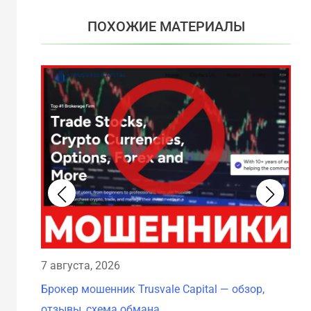
ПОХОЖИЕ МАТЕРИАЛЫ
7 августа, 2026
7 а
Брокер мошенник Trusvale Capital — обзор,
Бро
отзывы, схема обмана
схе