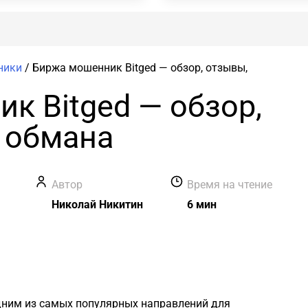
ники
/
Биржа мошенник Bitged — обзор, отзывы,
к Bitged — обзор,
 обмана
в
Автор
Время на чтение
Николай Никитин
6 мин
дним из самых популярных направлений для