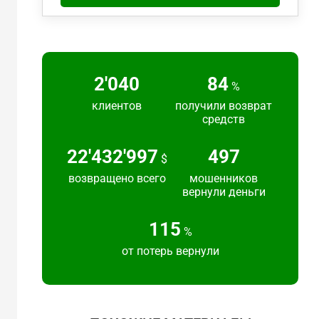
2'217
91
%
клиентов
получили возврат
средств
24'383'692
540
$
возвращено всего
мошенников
вернули деньги
125
%
от потерь вернули