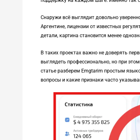
поддержку на каждом шаге. Именно так с
Снаружи всё выглядит довольно уверенно
Аргентине, лицензии от известных регуля
детали, картина становится менее однозн
В таких проектах важно не доверять пе
выглядеть профессионально, но при этом
статье разберем Emgtarim простым языко
вопросы и какие признаки часто указыв