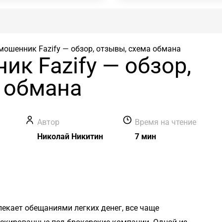
мошенник Fazify — обзор, отзывы, схема обмана
к Fazify — обзор,
 обмана
в
Автор
Время на чтение
Николай Никитин
7 мин
лекает обещаниями легких денег, все чаще