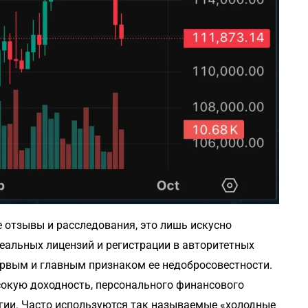
 отзывы и расследования, это лишь искусно
еальных лицензий и регистрации в авторитетных
ервым и главным признаком ее недобросовестности.
сокую доходность, персонального финансового
гии. Часто используются так называемые «холодные