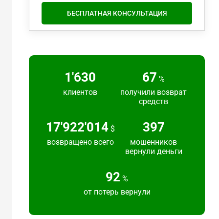
БЕСПЛАТНАЯ КОНСУЛЬТАЦИЯ
2'195
91
%
клиентов
получили возврат
средств
24'139'856
535
$
возвращено всего
мошенников
вернули деньги
124
%
от потерь вернули