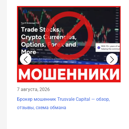
7 августа, 2026
7 а
Брокер мошенник Trusvale Capital — обзор,
Бро
отзывы, схема обмана
схе