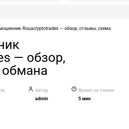
мошенник Rouacryptotrades — обзор, отзывы, схема
ник
es — обзор,
 обмана
ов
Автор
Время на чтение
admin
5 мин