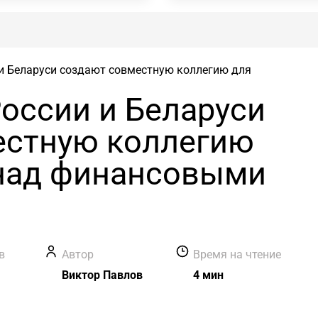
и Беларуси создают совместную коллегию для
оссии и Беларуси
естную коллегию
 над финансовыми
в
Автор
Время на чтение
Виктор Павлов
4 мин