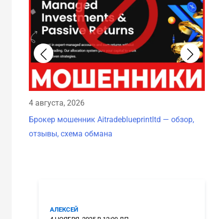
4 августа, 2026
4 а
Брокер мошенник Aitradeblueprintltd — обзор,
Бро
отзывы, схема обмана
отз
АЛЕКСЕЙ