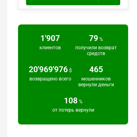
2'217
91
%
клиентов
получили возврат
средств
24'383'692
540
$
возвращено всего
мошенников
вернули деньги
125
%
от потерь вернули