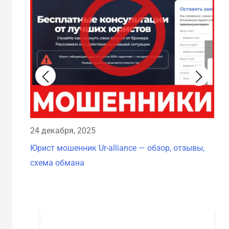
23 
24 декабря, 2025
Юри
Юрист мошенник Ur-alliance — обзор, отзывы,
схе
схема обмана